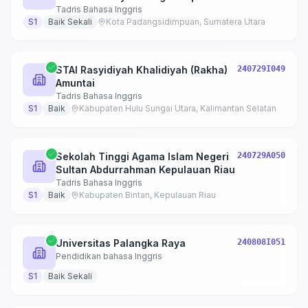
Tadris Bahasa Inggris
S1
Baik Sekali
Kota Padangsidimpuan, Sumatera Utara
STAI Rasyidiyah Khalidiyah (Rakha)
240729I049
Amuntai
Tadris Bahasa Inggris
S1
Baik
Kabupaten Hulu Sungai Utara, Kalimantan Selatan
Sekolah Tinggi Agama Islam Negeri
240729A050
Sultan Abdurrahman Kepulauan Riau
Tadris Bahasa Inggris
S1
Baik
Kabupaten Bintan, Kepulauan Riau
Universitas Palangka Raya
240808I051
Pendidikan bahasa Inggris
S1
Baik Sekali