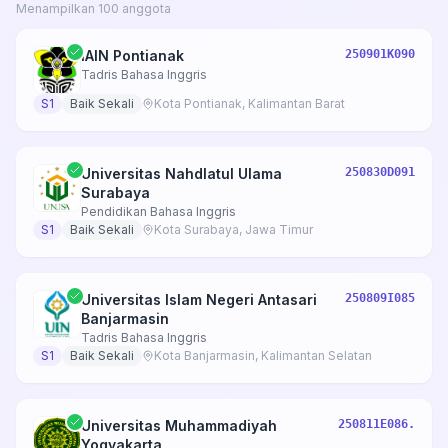
Menampilkan 100 anggota
IAIN Pontianak
250901K090
Tadris Bahasa Inggris
S1
Baik Sekali
Kota Pontianak, Kalimantan Barat
Universitas Nahdlatul Ulama
250830D091
Surabaya
Pendidikan Bahasa Inggris
S1
Baik Sekali
Kota Surabaya, Jawa Timur
Universitas Islam Negeri Antasari
250809I085
Banjarmasin
Tadris Bahasa Inggris
S1
Baik Sekali
Kota Banjarmasin, Kalimantan Selatan
Universitas Muhammadiyah
250811E086.
Yogyakarta