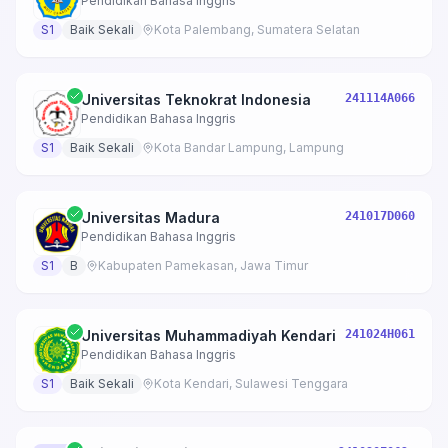
Pendidikan Bahasa Inggris
S1
Baik Sekali
Kota Palembang, Sumatera Selatan
Universitas Teknokrat Indonesia
241114A066
Pendidikan Bahasa Inggris
S1
Baik Sekali
Kota Bandar Lampung, Lampung
Universitas Madura
241017D060
Pendidikan Bahasa Inggris
S1
B
Kabupaten Pamekasan, Jawa Timur
Universitas Muhammadiyah Kendari
241024H061
Pendidikan Bahasa Inggris
S1
Baik Sekali
Kota Kendari, Sulawesi Tenggara