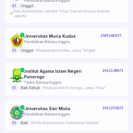
Pendidikan Bahasa Inggris
S1
Unggul
Kota Administrasi Jakarta Timur, Daerah Khusus Ibukota
Jakarta
Universitas Muria Kudus
250514E077.
Pendidikan Bahasa Inggris
S1
Unggul
Kabupaten Kudus, Jawa Tengah
Institut Agama Islam Negeri
241213D071
Ponorogo
Tadris Bahasa Inggris
S1
Baik Sekali
Kabupaten Ponorogo, Jawa Timur
Universitas Sari Mulia
241125I072
Pendidikan Bahasa Inggris
S1
Baik
Kota Banjarmasin, Kalimantan Selatan