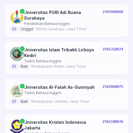
Universitas PGRI Adi Buana
250708D080
Surabaya
Pendidikan Bahasa Inggris
S1
Unggul
Kota Surabaya, Jawa Timur
Universitas Islam Tribakti Lirboyo
250131D074
Kediri
Tadris Bahasa Inggris
S1
Baik
Kabupaten Kediri, Jawa Timur
Universitas Al-Falah As-Sunniyah
250206D075
Tadris Bahasa Inggris
S1
Baik
Kabupaten Jember, Jawa Timur
Universitas Kristen Indonesia
250210B076
Jakarta